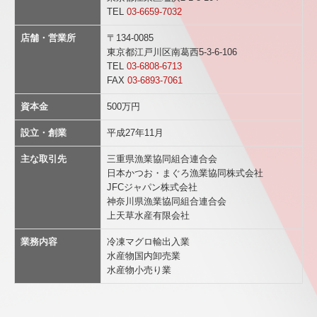
TEL
03-6659-7032
店舗・営業所
〒134-0085
東京都江戸川区南葛西5-3-6-106
TEL
03-6808-6713
FAX
03-6893-7061
資本金
500万円
設立・創業
平成27年11月
主な取引先
三重県漁業協同組合連合会
日本かつお・まぐろ漁業協同株式会社
JFCジャパン株式会社
神奈川県漁業協同組合連合会
上天草水産有限会社
業務内容
冷凍マグロ輸出入業
水産物国内卸売業
水産物小売り業