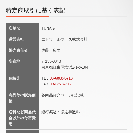
特定商取引に基く表記
店舗名
TUNA'S
運営会社
エトワールフーズ株式会社
販売責任者
佐藤 広文
所在地
〒135-0043
東京都江東区塩浜2-1-8-104
連絡先
TEL
03-6808-6713
FAX
03-6893-7061
商品等の販売価
各商品紹介ページに記載
格
送料など商品代
銀行振込：振込手数料
金以外の付帯費
用