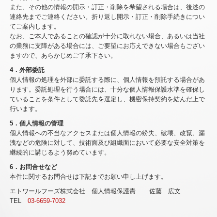
また、その他の情報の開示・訂正・削除を希望される場合は、後述の
連絡先までご連絡ください。折り返し開示・訂正・削除手続きについ
てご案内します。
なお、ご本人であることの確認が十分に取れない場合、あるいは当社
の業務に支障がある場合には、ご要望にお応えできない場合もござい
ますので、あらかじめご了承下さい。
4．外部委託
個人情報の処理を外部に委託する際に、個人情報を預託する場合があ
ります。委託処理を行う場合には、十分な個人情報保護水準を確保し
ていることを条件として委託先を選定し、機密保持契約を結んだ上で
行います。
5．個人情報の管理
個人情報への不当なアクセスまたは個人情報の紛失、破壊、改竄、漏
洩などの危険に対して、技術面及び組織面において必要な安全対策を
継続的に講じるよう努めています。
6．お問合せなど
本件に関するお問合せは下記までお願い申し上げます。
エトワールフーズ株式会社 個人情報保護責
佐藤 広文
TEL
03-6659-7032