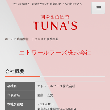
マグロの輸出入・卸会社が開いた 南葛西の小さなお刺身やさん
ホーム
おいしさの秘密
ホーム
店舗情報・アクセス
会社概要
限定！日替わりお得商品
店舗情報・アクセス
エトワールフーズ株式会社
よくある質問
会社概要
会社概要
会社名
エトワールフーズ株式会社
代表者名
佐藤 広文
本社所在地
〒135-0043
東京都江東区塩浜2-1-8-104