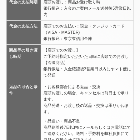
代金の支払時期
店頭お渡し：商品お受け取り時
銀行振込：入金のご案内メール送付後5営業日以
内
代金の支払方法
店頭でのお支払い：現金・クレジットカード
（VISA・MASTER)
銀行振込：東京東信用金庫
商品等の引き渡
【店頭でのお渡し】
し時期
ご予約時指定いただいた日時に店頭でのお渡し
【冷凍商品】
銀行振込：入金確認後3営業日以内にヤマト便に
て発送
返品の可否と条
・お客様都合による返品・交換
件
店頭お渡しの場合、キャンセルは前日まで承り
ます。
商品発送・お渡し後の返品・交換は承りかねま
す。
・品違い・商品不良
商品到着後7
日以内にメールもしくはお電話にて
ご連絡ください。
送料・手数料を弊社負担にて
良品へ交換させて頂きます。